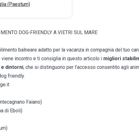
glia (Paestum)
LIMENTO DOG‑FRIENDLY A VIETRI SUL MARE
ilimento balneare adatto per la vacanza in compagnia del tuo cane
i viene incontro e ti consiglia in questo articolo i
migliori stabili
 e dintorni
, che si distinguono per l’accesso consentito agli ani
dog friendly.
ge.it
ntecagnano Faiano)
a di Eboli)
tum)