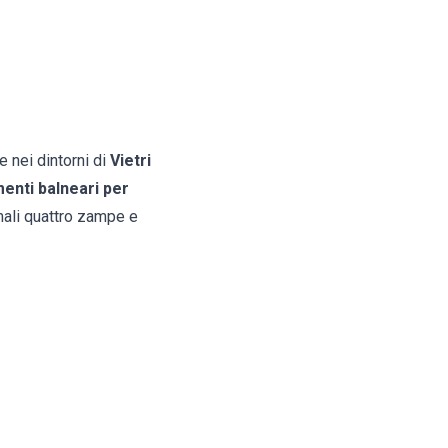
 nei dintorni di
Vietri
menti balneari per
mali quattro zampe e