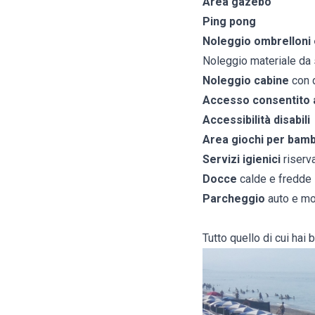
Area gazebo
Ping pong
Noleggio ombrelloni e
Noleggio materiale da 
Noleggio cabine
con 
Accesso consentito a
Accessibilità disabili
Area giochi per bamb
Servizi igienici
riserva
Docce
calde e fredde
Parcheggio
auto e m
Tutto quello di cui hai 