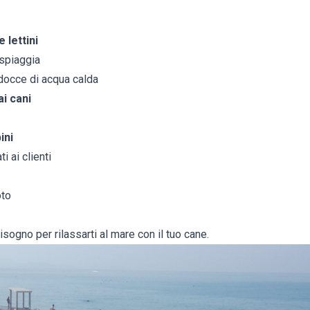
 lettini
spiaggia
docce di acqua calda
i cani
ini
ti ai clienti
oto
bisogno per rilassarti al mare con il tuo cane.