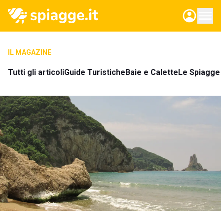
IL MAGAZINE
Tutti gli articoli
Guide Turistiche
Baie e Calette
Le Spiagge 