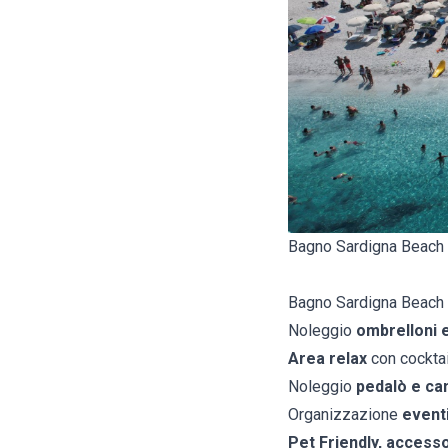
Bagno Sardigna Beach
Bagno Sardigna Beach è 
Noleggio
ombrelloni e 
Area relax
con cocktai
Noleggio
pedalò e ca
Organizzazione
event
Pet Friendly, access