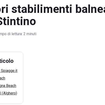
ori stabilimenti balne
Stintino
mpo di lettura:
2 minuti
ticolo
 Spiagge.it
each
gna Beach
l (Alghero)