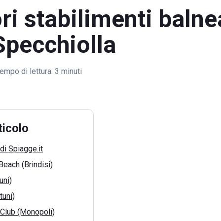
ori stabilimenti balne
Specchiolla
empo di lettura:
3 minuti
ticolo
di Spiagge.it
Beach (Brindisi)
uni)
tuni)
 Club (Monopoli)