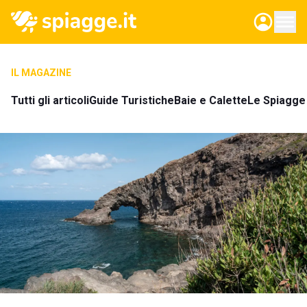
IL MAGAZINE
Tutti gli articoli
Guide Turistiche
Baie e Calette
Le Spiagge 