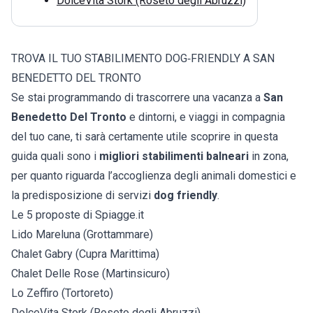
DolceVita Stork (Roseto degli Abruzzi)
TROVA IL TUO STABILIMENTO DOG‑FRIENDLY A SAN
BENEDETTO DEL TRONTO
Se stai programmando di trascorrere una vacanza a
San
Benedetto Del Tronto
e dintorni, e viaggi in compagnia
del tuo cane, ti sarà certamente utile scoprire in questa
guida quali sono i
migliori stabilimenti balneari
in zona,
per quanto riguarda l’accoglienza degli animali domestici e
la predisposizione di servizi
dog friendly
.
Le 5 proposte di Spiagge.it
Lido Mareluna (Grottammare)
Chalet Gabry (Cupra Marittima)
Chalet Delle Rose (Martinsicuro)
Lo Zeffiro (Tortoreto)
DolceVita Stork (Roseto degli Abruzzi)