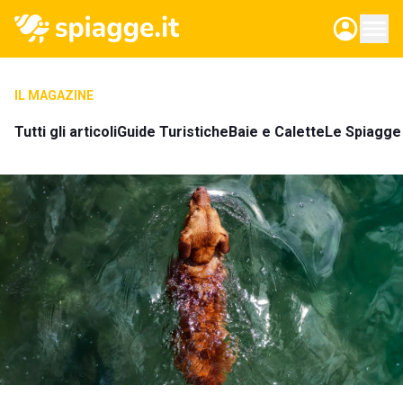
IL MAGAZINE
Tutti gli articoli
Guide Turistiche
Baie e Calette
Le Spiagge 