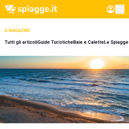
IL MAGAZINE
Tutti gli articoli
Guide Turistiche
Baie e Calette
Le Spiagge 