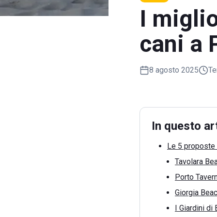
I migli
cani a 
8 agosto 2025
Te
In questo ar
Le 5 proposte 
Tavolara Bea
Porto Tavern
Giorgia Beac
I Giardini d