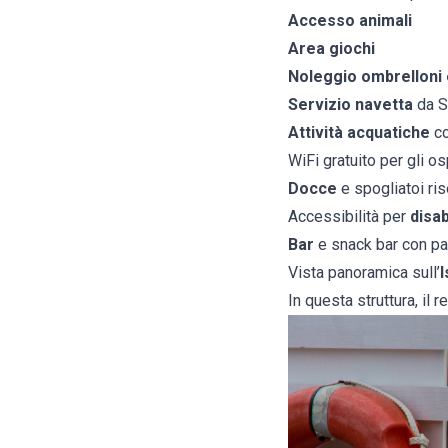
Accesso animali
Area giochi
Noleggio ombrelloni e
Servizio navetta
da S
Attività acquatiche
co
WiFi gratuito per gli os
Docce
e spogliatoi ris
Accessibilità per
disab
Bar
e snack bar con pani
Vista panoramica sull’
I
In questa struttura, il r