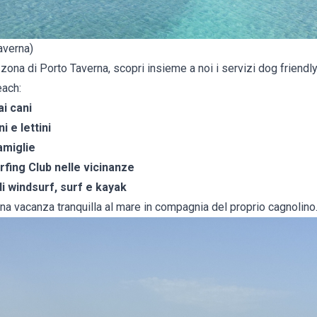
averna)
 zona di Porto Taverna, scopri insieme a noi i servizi dog friendl
each:
i cani
 e lettini
amiglie
fing Club nelle vicinanze
 di windsurf, surf e kayak
na vacanza tranquilla al mare in compagnia del proprio cagnolino