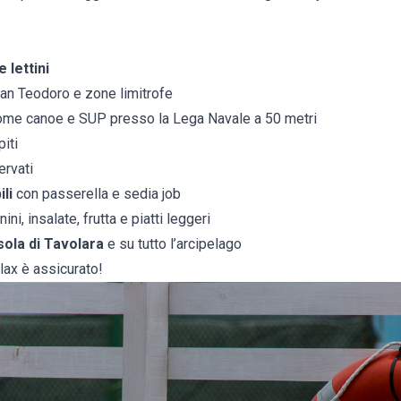
 lettini
an Teodoro e zone limitrofe
me canoe e SUP presso la Lega Navale a 50 metri
piti
ervati
ili
con passerella e sedia job
ni, insalate, frutta e piatti leggeri
sola di Tavolara
e su tutto l’arcipelago
elax è assicurato!