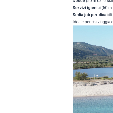
Docce
(50 m dallo sta
Servizi igienici
(50 m 
Sedia job per disabili
Ideale per chi viaggia 