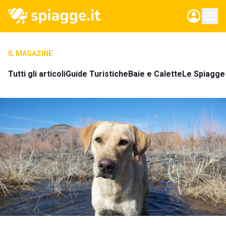
IL MAGAZINE
Tutti gli articoli
Guide Turistiche
Baie e Calette
Le Spiagge 