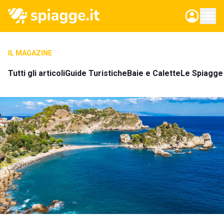
IL MAGAZINE
Tutti gli articoli
Guide Turistiche
Baie e Calette
Le Spiagge 