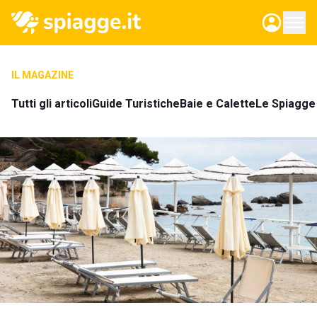
IL MAGAZINE
Tutti gli articoli
Guide Turistiche
Baie e Calette
Le Spiagge 