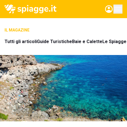
IL MAGAZINE
Tutti gli articoli
Guide Turistiche
Baie e Calette
Le Spiagge 