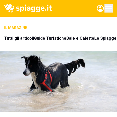
IL MAGAZINE
Tutti gli articoli
Guide Turistiche
Baie e Calette
Le Spiagge 