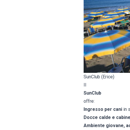
SunClub (Erice)
Il
SunClub
offre:
Ingresso per cani
in s
Docce calde e cabin
Ambiente giovane, ac