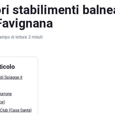
ori stabilimenti balne
 Favignana
empo di lettura:
2 minuti
ticolo
di Spiagge.it
Burrone
ce)
Club (Casa Santa)