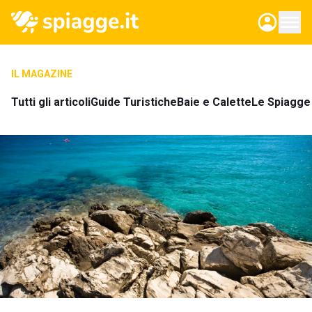
IL MAGAZINE
Tutti gli articoli
Guide Turistiche
Baie e Calette
Le Spiagge 