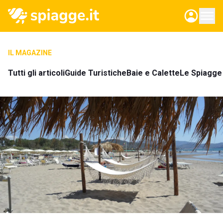
IL MAGAZINE
Tutti gli articoli
Guide Turistiche
Baie e Calette
Le Spiagge 