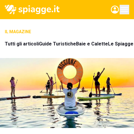
IL MAGAZINE
Tutti gli articoli
Guide Turistiche
Baie e Calette
Le Spiagge 