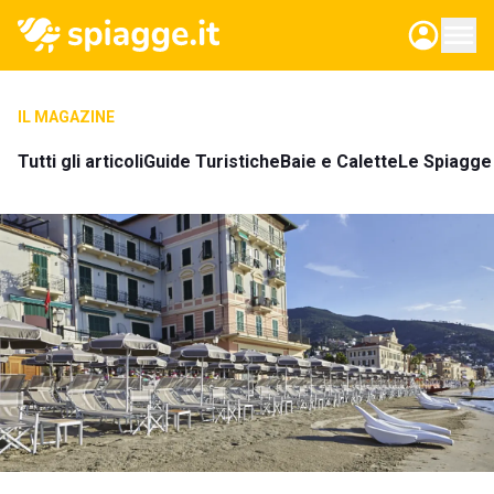
IL MAGAZINE
Tutti gli articoli
Guide Turistiche
Baie e Calette
Le Spiagge 