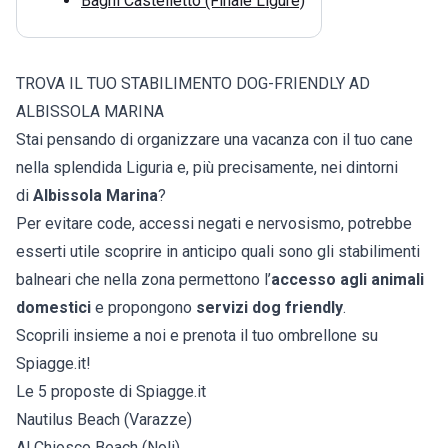
Bagni Castelletto (Finale Ligure)
TROVA IL TUO STABILIMENTO DOG-FRIENDLY AD
ALBISSOLA MARINA
Stai pensando di organizzare una vacanza con il tuo cane
nella splendida Liguria e, più precisamente, nei dintorni
di
Albissola Marina
?
Per evitare code, accessi negati e nervosismo, potrebbe
esserti utile scoprire in anticipo quali sono gli stabilimenti
balneari che nella zona permettono l’
accesso agli animali
domestici
e propongono
servizi dog friendly
.
Scoprili insieme a noi e prenota il tuo ombrellone su
Spiagge.it!
Le 5 proposte di Spiagge.it
Nautilus Beach (Varazze)
Al Chiosco Beach (Noli)