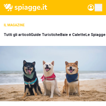
IL MAGAZINE
Tutti gli articoli
Guide Turistiche
Baie e Calette
Le Spiagge 