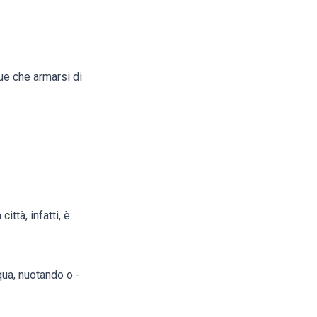
ue che armarsi di
ittà, infatti, è
qua, nuotando o -