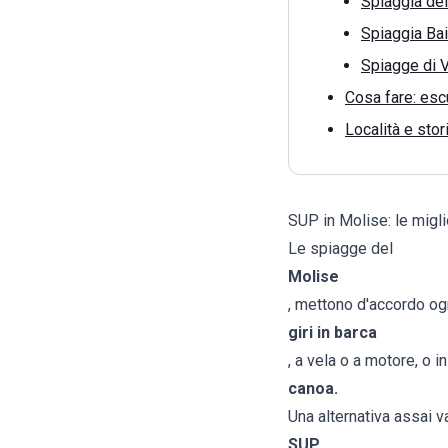
Spiaggia del
Spiaggia Ba
Spiagge di V
Cosa fare: escu
Località e stor
SUP in Molise: le migl
Le spiagge del
Molise
, mettono d'accordo ogn
giri in barca
, a vela o a motore, o i
canoa.
Una alternativa assai v
SUP.