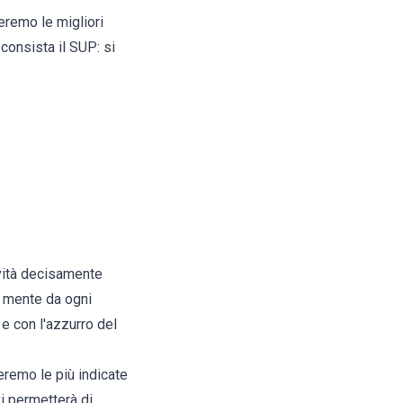
ieremo le migliori
consista il SUP: si
tività decisamente
a mente da ogni
e con l'azzurro del
eremo le più indicate
vi permetterà di