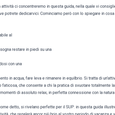
 attività ci concentreremo in questa guida, nella quale vi consigl
e potrete dedicarvici. Cominciamo però con lo spiegare in cosa 
abile al
isogna restare in piedi su una
ndosi con una
nto in acqua, fare leva e rimanere in equilbrio. Si tratta di un'at
 faticosa, che consente a chi la pratica di svuotare totalmente l
momenti di assoluto relax, in perfetta connessione con la natura 
me detto, si rivelano perfette per il SUP: in questa guida illustr
ività, che regalerà ancor più brio al vostro periodo di vacanza e 