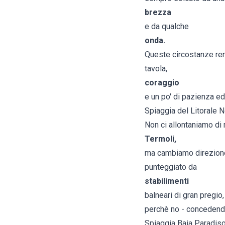
brezza
e da qualche
onda.
Queste circostanze ren
tavola,
coraggio
e un po' di pazienza ed
Spiaggia del Litorale 
Non ci allontaniamo di
Termoli,
ma cambiamo direzione, r
punteggiato da
stabilimenti
balneari di gran pregio
perchè no - concedendo
Spiaggia Baia Paradis