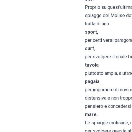
Proprio su quest'ultima
spiagge del Molise dov
tratta di uno
sport,
per certi versi paragon
surf,
per svolgere il quale b
tavola
piuttosto ampia, aiuta
pagaia
per imprimere il movime
distensiva e non troppo
pensiero e concedersi 
mare.
Le spiagge molisane, co
per svolgere questa att