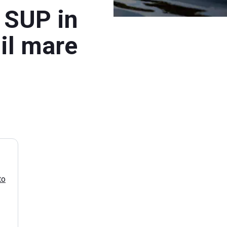
e SUP in
 il mare
to