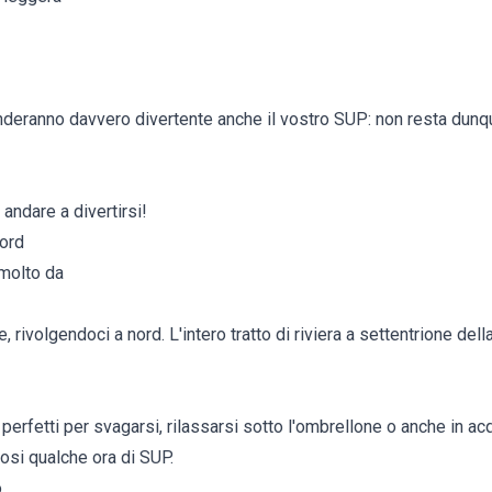
deranno davvero divertente anche il vostro SUP: non resta dunq
 andare a divertirsi!
Nord
 molto da
ivolgendoci a nord. L'intero tratto di riviera a settentrione della c
, perfetti per svagarsi, rilassarsi sotto l'ombrellone o anche in ac
si qualche ora di SUP.
o