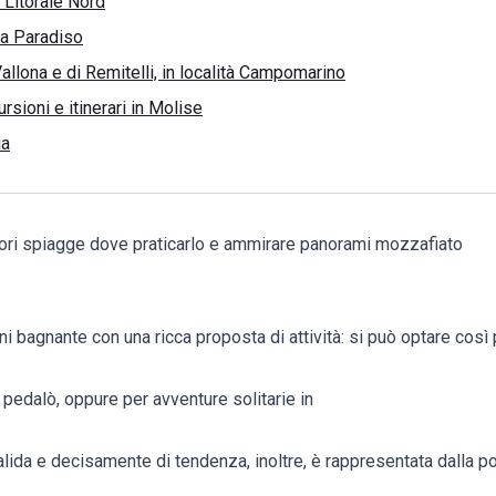
 Litorale Nord
ia Paradiso
allona e di Remitelli, in località Campomarino
rsioni e itinerari in Molise
ia
iori spiagge dove praticarlo e ammirare panorami mozzafiato
i bagnante con una ricca proposta di attività: si può optare così 
n pedalò, oppure per avventure solitarie in
alida e decisamente di tendenza, inoltre, è rappresentata dalla pos