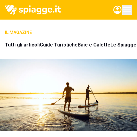
IL MAGAZINE
Tutti gli articoli
Guide Turistiche
Baie e Calette
Le Spiagge 