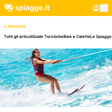
IL MAGAZINE
Tutti gli articoli
Guide Turistiche
Baie e Calette
Le Spiagge 