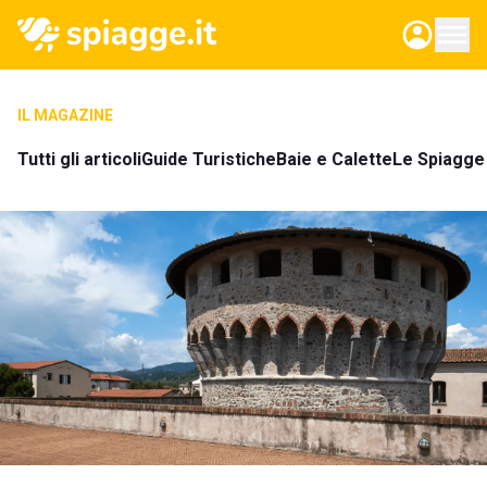
IL MAGAZINE
Tutti gli articoli
Guide Turistiche
Baie e Calette
Le Spiagge 