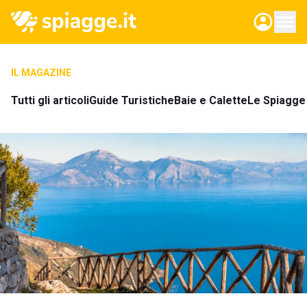
IL MAGAZINE
Tutti gli articoli
Guide Turistiche
Baie e Calette
Le Spiagge 