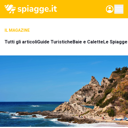
IL MAGAZINE
Tutti gli articoli
Guide Turistiche
Baie e Calette
Le Spiagge 