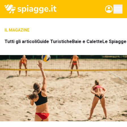
IL MAGAZINE
Tutti gli articoli
Guide Turistiche
Baie e Calette
Le Spiagge 