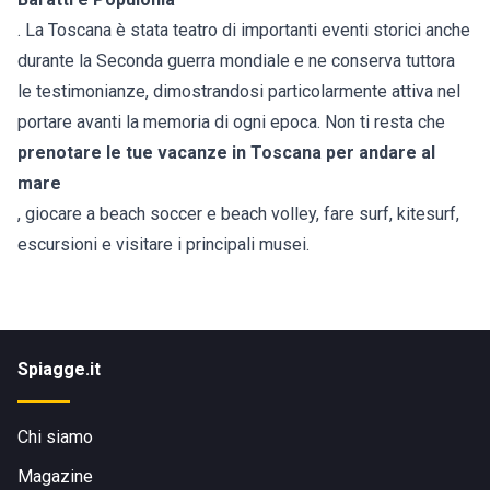
. La Toscana è stata teatro di importanti eventi storici anche
durante la Seconda guerra mondiale e ne conserva tuttora
le testimonianze, dimostrandosi particolarmente attiva nel
portare avanti la memoria di ogni epoca. Non ti resta che
prenotare le tue vacanze in Toscana per andare al
mare
, giocare a beach soccer e beach volley, fare surf, kitesurf,
escursioni e visitare i principali musei.
Spiagge.it
Chi siamo
Magazine