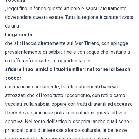
, leggi fino in fondo questo articolo e saprai sicuramente
dove andare questa estate. Tutta la regione è caratterizzata
da una
lunga costa
che si affaccia direttamente sul Mar Tirreno, con spiagge
prevalentemente di sabbia fine e con acque che invitano a
un tuffo rinfrescante. Le opportunità per
sfidare i tuoi amici o i tuoi familiari nei tornei di beach
soccer
non mancano certamente, tra gli stabilimenti balneari
attrezzati che offrono tutto l'occorrente, con reti e campi
tracciati sulla sabbia, oppure con tratti di arenili ad accesso
libero dove comunque potrai cimentarti in questa attività
sportiva. Nel testo dell'articolo scoprirai anche quali sono i
principali punti di interesse storico-culturale, le bellezze
paesaggistiche, le proposte di itinerario e alcuni