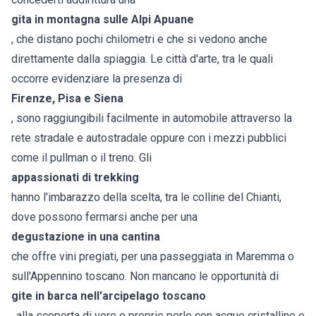
gita in montagna sulle Alpi Apuane
, che distano pochi chilometri e che si vedono anche
direttamente dalla spiaggia. Le città d'arte, tra le quali
occorre evidenziare la presenza di
Firenze, Pisa e Siena
, sono raggiungibili facilmente in automobile attraverso la
rete stradale e autostradale oppure con i mezzi pubblici
come il pullman o il treno. Gli
appassionati di trekking
hanno l'imbarazzo della scelta, tra le colline del Chianti,
dove possono fermarsi anche per una
degustazione in una cantina
che offre vini pregiati, per una passeggiata in Maremma o
sull'Appennino toscano. Non mancano le opportunità di
gite in barca nell'arcipelago toscano
, alla scoperta di vere e proprie perle con acque cristalline e