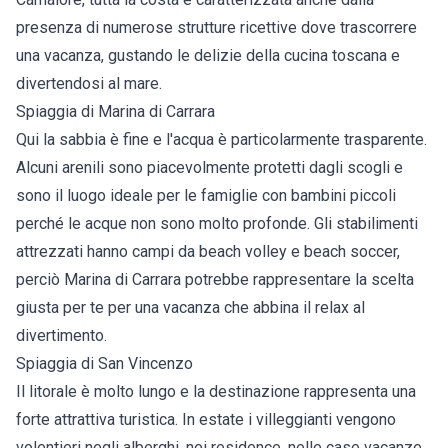
presenza di numerose strutture ricettive dove trascorrere
una vacanza, gustando le delizie della cucina toscana e
divertendosi al mare.
Spiaggia di Marina di Carrara
Qui la sabbia è fine e l'acqua è particolarmente trasparente.
Alcuni arenili sono piacevolmente protetti dagli scogli e
sono il luogo ideale per le famiglie con bambini piccoli
perché le acque non sono molto profonde. Gli stabilimenti
attrezzati hanno campi da beach volley e beach soccer,
perciò Marina di Carrara potrebbe rappresentare la scelta
giusta per te per una vacanza che abbina il relax al
divertimento.
Spiaggia di San Vincenzo
Il litorale è molto lungo e la destinazione rappresenta una
forte attrattiva turistica. In estate i villeggianti vengono
volentieri negli alberghi, nei residence, nelle case vacanze,