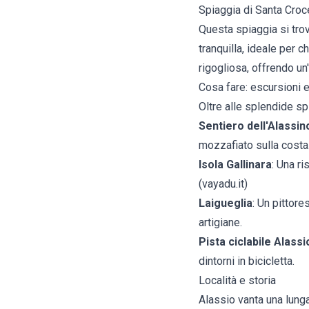
Spiaggia di Santa Croc
Questa spiaggia si trov
tranquilla, ideale per 
rigogliosa, offrendo un
Cosa fare: escursioni e 
Oltre alle splendide sp
Sentiero dell'Alassin
mozzafiato sulla costa
Isola Gallinara
: Una ri
(
vayadu.it
)
Laigueglia
: Un pittor
artigiane.
Pista ciclabile Alass
dintorni in bicicletta.
Località e storia
Alassio vanta una lunga