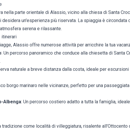
e
a nella parte orientale di Alassio, vicino alla chiesa di Santa Croc
chi desidera un'esperienza più riservata. La spiaggia è circondata 
'atmosfera serena e rilassante.
itinerari
iagge, Alassio offre numerose attività per arricchire la tua vacan
o
: Un percorso panoramico che conduce alla chiesetta di Santa C
.
serva naturale a breve distanza dalla costa, ideale per escursioni 
esco borgo marinaro nelle vicinanze, perfetto per una passeggiata 
io-Albenga
: Un percorso costiero adatto a tutta la famiglia, ideal
 tradizione come località di villeggiatura, risalente all'Ottocento