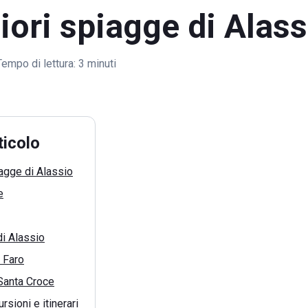
iori spiagge di Alass
Tempo di lettura:
3 minuti
ticolo
iagge di Alassio
e
i Alassio
 Faro
Santa Croce
rsioni e itinerari