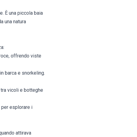
e. È una piccola baia
da una natura
za:
roce, offrendo viste
in barca e snorkeling.
tra vicoli e botteghe
e per esplorare i
 quando attirava