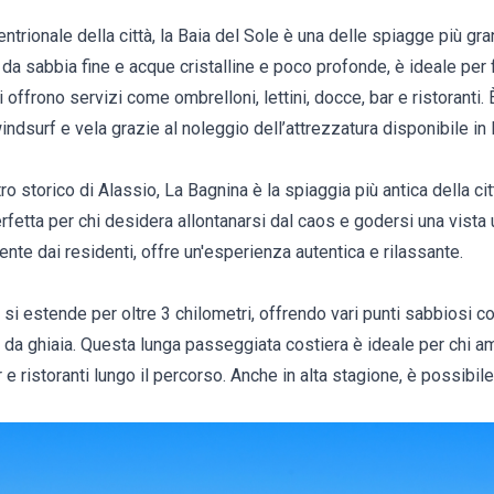
entrionale della città, la Baia del Sole è una delle spiagge più gr
 da sabbia fine e acque cristalline e poco profonde, è ideale per
i offrono servizi come ombrelloni, lettini, docce, bar e ristoranti.
ndsurf e vela grazie al noleggio dell’attrezzatura disponibile in 
tro storico di Alassio, La Bagnina è la spiaggia più antica della c
erfetta per chi desidera allontanarsi dal caos e godersi una vista u
nte dai residenti, offre un'esperienza autentica e rilassante.
 si estende per oltre 3 chilometri, offrendo vari punti sabbiosi co
e da ghiaia. Questa lunga passeggiata costiera è ideale per chi a
e ristoranti lungo il percorso. Anche in alta stagione, è possibil