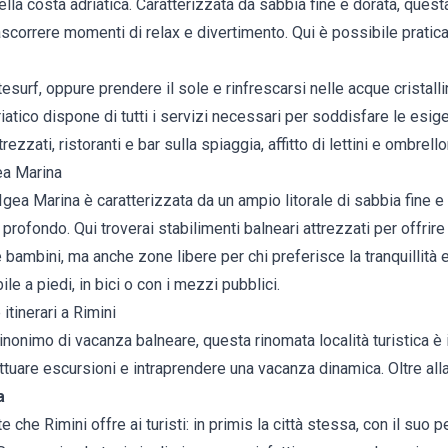
ella costa adriatica. Caratterizzata da sabbia fine e dorata, quest
scorrere momenti di relax e divertimento. Qui è possibile pratic
tesurf, oppure prendere il sole e rinfrescarsi nelle acque cristall
atico dispone di tutti i servizi necessari per soddisfare le esig
trezzati, ristoranti e bar sulla spiaggia, affitto di lettini e ombrel
ea Marina
 Igea Marina è caratterizzata da un ampio litorale di sabbia fine e
 profondo. Qui troverai stabilimenti balneari attrezzati per offrir
 bambini, ma anche zone libere per chi preferisce la tranquillità e
le a piedi, in bici o con i mezzi pubblici.
itinerari a Rimini
inonimo di vacanza balneare, questa rinomata località turistica è i
tuare escursioni e intraprendere una vacanza dinamica. Oltre all
a
 che Rimini offre ai turisti: in primis la città stessa, con il suo 