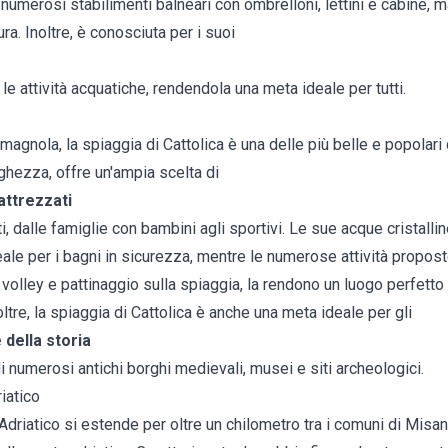
e numerosi stabilimenti balneari con ombrelloni, lettini e cabine, 
ura. Inoltre, è conosciuta per i suoi
le attività acquatiche, rendendola una meta ideale per tutti.
magnola, la spiaggia di Cattolica è una delle più belle e popolari d
nghezza, offre un'ampia scelta di
attrezzati
sti, dalle famiglie con bambini agli sportivi. Le sue acque cristal
ale per i bagni in sicurezza, mentre le numerose attività propost
olley e pattinaggio sulla spiaggia, la rendono un luogo perfetto p
ltre, la spiaggia di Cattolica è anche una meta ideale per gli
 della storia
di numerosi antichi borghi medievali, musei e siti archeologici.
iatico
driatico si estende per oltre un chilometro tra i comuni di Misan