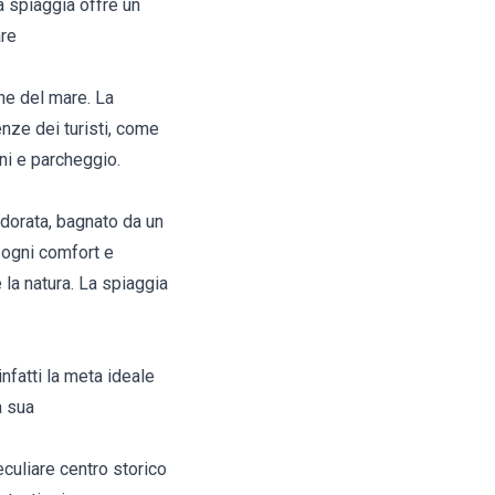
a spiaggia offre un
are
ine del mare. La
enze dei turisti, come
loni e parcheggio.
 dorata, bagnato da un
e ogni comfort e
 la natura. La spiaggia
nfatti la meta ideale
a sua
peculiare centro storico