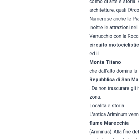
colmo di arte e storia.
architetture, quali l'Ar
Numerose anche le Piaz
inoltre le attrazioni n
Verrucchio con la Rocca
circuito motociclisti
ed il
Monte Titano
che dall'alto domina la
Repubblica di San Ma
. Da non trascurare gli
zona.
Località e storia
L'antica Ariminum venn
fiume Marecchia
(Ariminus). Alla fine d