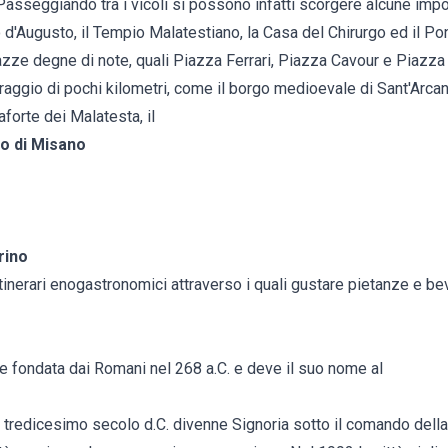
 Passeggiando tra i vicoli si possono infatti scorgere alcune im
co d'Augusto, il Tempio Malatestiano, la Casa del Chirurgo ed il Pon
ze degne di note, quali Piazza Ferrari, Piazza Cavour e Piazza T
el raggio di pochi kilometri, come il borgo medioevale di Sant'Arc
forte dei Malatesta, il
co di Misano
rino
 itinerari enogastronomici attraverso i quali gustare pietanze e be
e fondata dai Romani nel 268 a.C. e deve il suo nome al
el tredicesimo secolo d.C. divenne Signoria sotto il comando dell