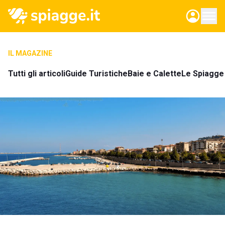
IL MAGAZINE
Tutti gli articoli
Guide Turistiche
Baie e Calette
Le Spiagge 