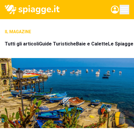
IL MAGAZINE
Tutti gli articoli
Guide Turistiche
Baie e Calette
Le Spiagge 