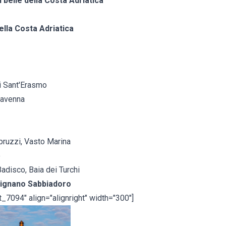
ù belle della Costa Adriatica
ella Costa Adriatica
di Sant'Erasmo
Ravenna
bruzzi, Vasto Marina
o
Badisco, Baia dei Turchi
 Lignano Sabbiadoro
t_7094" align="alignright" width="300"]