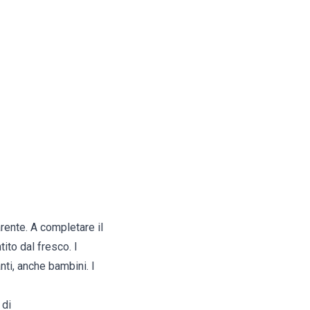
arente. A completare il
ito dal fresco. I
ti, anche bambini. I
 di