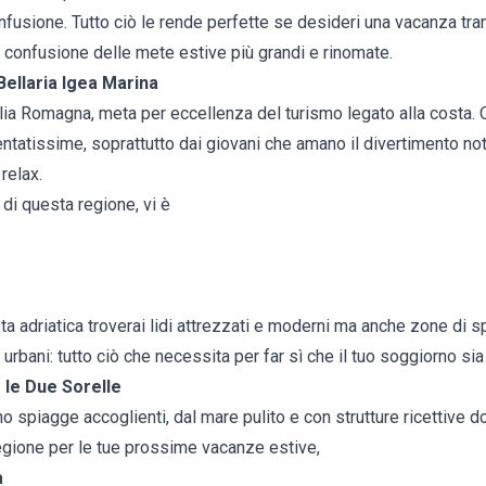
usione. Tutto ciò le rende perfette se desideri una vacanza tranq
a confusione delle mete estive più grandi e rinomate.
Bellaria Igea Marina
lia Romagna
, meta per eccellenza del turismo legato alla costa. Q
tatissime, soprattutto dai giovani che amano il divertimento nottur
 relax.
 di questa regione, vi è
sta adriatica troverai lidi attrezzati e moderni ma anche zone di sp
hi urbani: tutto ciò che necessita per far sì che il tuo soggiorno si
 le Due Sorelle
o spiagge accoglienti, dal mare pulito e con strutture ricettive dot
egione per le tue prossime vacanze estive,
a