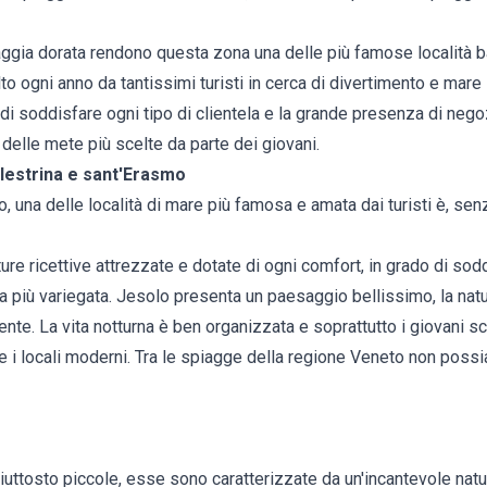
iaggia dorata rendono questa zona una delle più famose località bal
to ogni anno da tantissimi turisti in cerca di divertimento e mare 
 di soddisfare ogni tipo di clientela e la grande presenza di negoz
delle mete più scelte da parte dei giovani.
ellestrina e sant'Erasmo
o
, una delle località di mare più famosa e amata dai turisti è, senz
ture ricettive attrezzate e dotate di ogni comfort, in grado di sodd
a più variegata. Jesolo presenta un paesaggio bellissimo, la natu
lente. La vita notturna è ben organizzata e soprattutto i giovani
 e i locali moderni. Tra le spiagge della regione Veneto non pos
iuttosto piccole, esse sono caratterizzate da un'incantevole natu