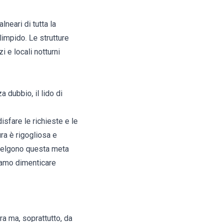
neari di tutta la
limpido. Le strutture
i e locali notturni
a dubbio, il lido di
isfare le richieste e le
ra è rigogliosa e
 scelgono questa meta
siamo dimenticare
ra ma, soprattutto, da