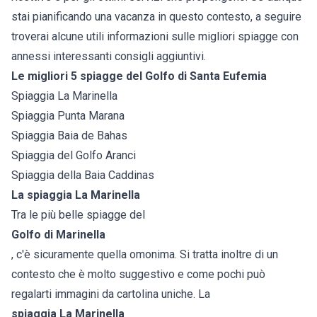
stai pianificando una vacanza in questo contesto, a seguire
troverai alcune utili informazioni sulle migliori spiagge con
annessi interessanti consigli aggiuntivi.
Le migliori 5 spiagge del Golfo di Santa Eufemia
Spiaggia La Marinella
Spiaggia Punta Marana
Spiaggia Baia de Bahas
Spiaggia del Golfo Aranci
Spiaggia della Baia Caddinas
La spiaggia La Marinella
Tra le più belle spiagge del
Golfo di Marinella
, c'è sicuramente quella omonima. Si tratta inoltre di un
contesto che è molto suggestivo e come pochi può
regalarti immagini da cartolina uniche. La
spiaggia La Marinella