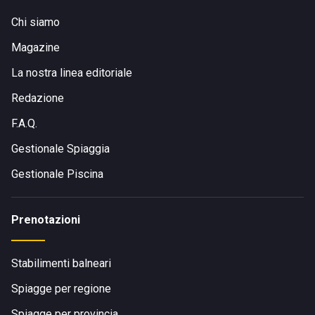
Chi siamo
Magazine
La nostra linea editoriale
Redazione
F.A.Q.
Gestionale Spiaggia
Gestionale Piscina
Prenotazioni
Stabilimenti balneari
Spiagge per regione
Spiagge per provincia