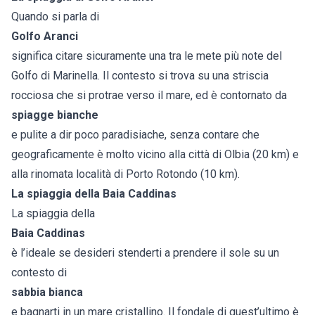
Quando si parla di
Golfo Aranci
significa citare sicuramente una tra le mete più note del
Golfo di Marinella. Il contesto si trova su una striscia
rocciosa che si protrae verso il mare, ed è contornato da
spiagge bianche
e pulite a dir poco paradisiache, senza contare che
geograficamente è molto vicino alla città di Olbia (20 km) e
alla rinomata località di Porto Rotondo (10 km).
La spiaggia della Baia Caddinas
La spiaggia della
Baia Caddinas
è l’ideale se desideri stenderti a prendere il sole su un
contesto di
sabbia bianca
e bagnarti in un mare cristallino. Il fondale di quest’ultimo è