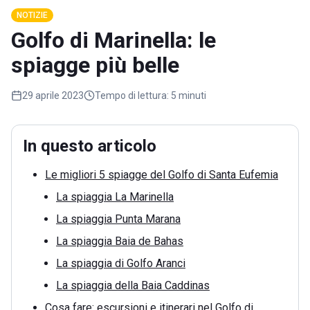
NOTIZIE
Golfo di Marinella: le
spiagge più belle
29 aprile 2023
Tempo di lettura:
5 minuti
In questo articolo
Le migliori 5 spiagge del Golfo di Santa Eufemia
La spiaggia La Marinella
La spiaggia Punta Marana
La spiaggia Baia de Bahas
La spiaggia di Golfo Aranci
La spiaggia della Baia Caddinas
Cosa fare: escursioni e itinerari nel Golfo di