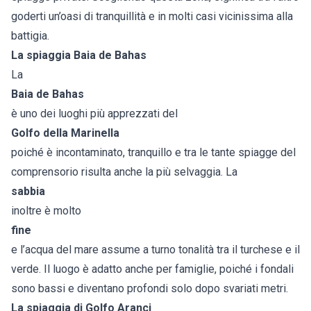
goderti un’oasi di tranquillità e in molti casi vicinissima alla
battigia.
La spiaggia Baia de Bahas
La
Baia de Bahas
è uno dei luoghi più apprezzati del
Golfo della Marinella
poiché è incontaminato, tranquillo e tra le tante spiagge del
comprensorio risulta anche la più selvaggia. La
sabbia
inoltre è molto
fine
e l’acqua del mare assume a turno tonalità tra il turchese e il
verde. Il luogo è adatto anche per famiglie, poiché i fondali
sono bassi e diventano profondi solo dopo svariati metri.
La spiaggia di Golfo Aranci