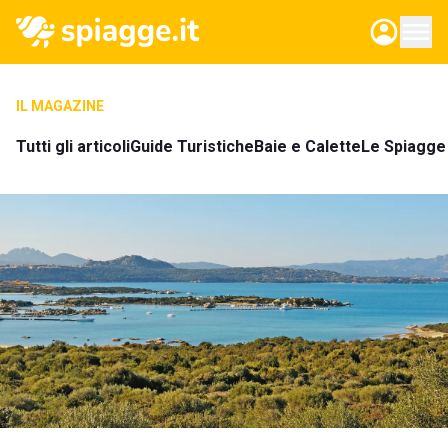
IL MAGAZINE
Tutti gli articoli
Guide Turistiche
Baie e Calette
Le Spiagge 