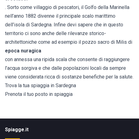
. Sorto come villaggio di pescatori, il Golfo della Marinella
nell’anno 1882 divenne il principale scalo marittimo
dell’isola di Sardegna. Infine devi sapere che in questo
territorio ci sono anche delle rilevanze storico-
architettoniche come ad esempio il pozzo sacro di Milis di
epoca nuragica
con annessa una ripida scala che consente di raggiungere
l’acqua sorgiva e che dalle popolazioni locali da sempre
viene considerata ricca di sostanze benefiche per la salute.
Trova la tua spiaggia in Sardegna
Prenota il tuo posto in spiaggia
Spiagge.it