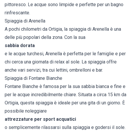
pittoresco. Le acque sono limpide e perfette per un bagno
rinfrescante.
Spiaggia di Arenella
A pochi chilometri da Ortigia, la spiaggia di Arenella è una
delle più popolari della zona. Con la sua
sabbia dorata
e le acque turchesi, Arenella è perfetta per le famiglie e per
chi cerca una giornata di relax al sole. La spiaggia offre
anche vari servizi, tra cui lettini, ombrelloni e bar.
Spiaggia di Fontane Bianche
Fontane Bianche è famosa per la sua sabbia bianca e fine e
per le acque incredibilmente chiare. Situata a circa 15 km da
Ortigia, questa spiaggia è ideale per una gita di un giorno. È
possibile noleggiare
attrezzature per sport acquatici
o semplicemente rilassarsi sulla spiaggia e godersi il sole.