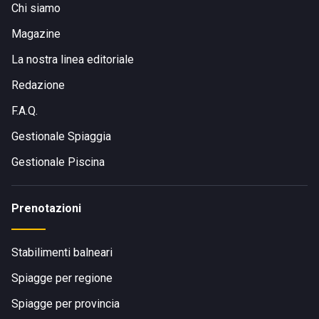
Chi siamo
Magazine
La nostra linea editoriale
Redazione
F.A.Q.
Gestionale Spiaggia
Gestionale Piscina
Prenotazioni
Stabilimenti balneari
Spiagge per regione
Spiagge per provincia