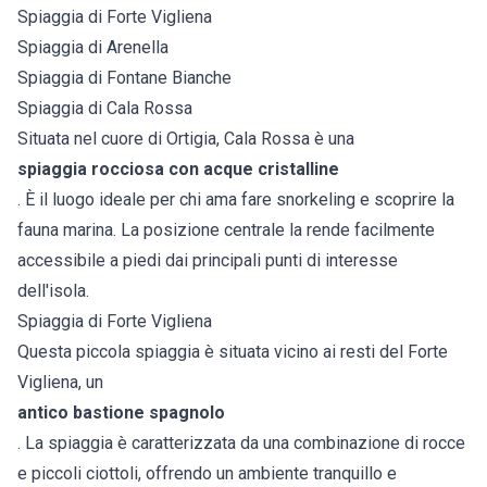
Spiaggia di Forte Vigliena
Spiaggia di Arenella
Spiaggia di Fontane Bianche
Spiaggia di Cala Rossa
Situata nel cuore di Ortigia, Cala Rossa è una
spiaggia rocciosa con acque cristalline
. È il luogo ideale per chi ama fare snorkeling e scoprire la
fauna marina. La posizione centrale la rende facilmente
accessibile a piedi dai principali punti di interesse
dell'isola.
Spiaggia di Forte Vigliena
Questa piccola spiaggia è situata vicino ai resti del Forte
Vigliena, un
antico bastione spagnolo
. La spiaggia è caratterizzata da una combinazione di rocce
e piccoli ciottoli, offrendo un ambiente tranquillo e