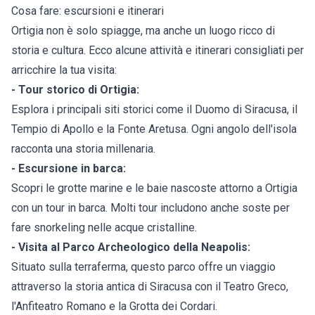
Cosa fare: escursioni e itinerari
Ortigia non è solo spiagge, ma anche un luogo ricco di
storia e cultura. Ecco alcune attività e itinerari consigliati per
arricchire la tua visita:
- Tour storico di Ortigia:
Esplora i principali siti storici come il Duomo di Siracusa, il
Tempio di Apollo e la Fonte Aretusa. Ogni angolo dell'isola
racconta una storia millenaria.
- Escursione in barca:
Scopri le grotte marine e le baie nascoste attorno a Ortigia
con un tour in barca. Molti tour includono anche soste per
fare snorkeling nelle acque cristalline.
- Visita al Parco Archeologico della Neapolis:
Situato sulla terraferma, questo parco offre un viaggio
attraverso la storia antica di Siracusa con il Teatro Greco,
l'Anfiteatro Romano e la Grotta dei Cordari.