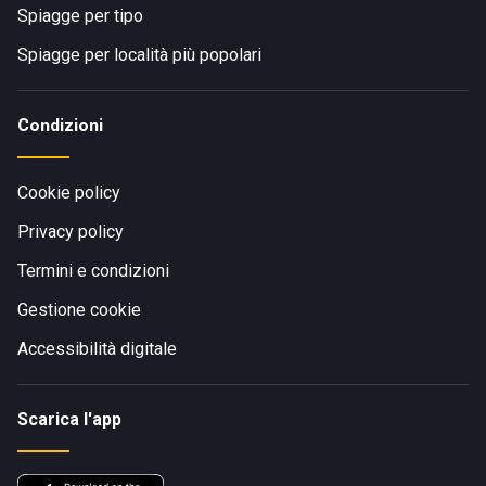
Spiagge per tipo
Spiagge per località più popolari
Condizioni
Cookie policy
Privacy policy
Termini e condizioni
Gestione cookie
Accessibilità digitale
Scarica l'app