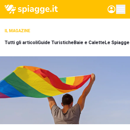
IL MAGAZINE
Tutti gli articoli
Guide Turistiche
Baie e Calette
Le Spiagge 