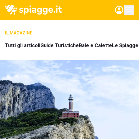
IL MAGAZINE
Tutti gli articoli
Guide Turistiche
Baie e Calette
Le Spiagge 