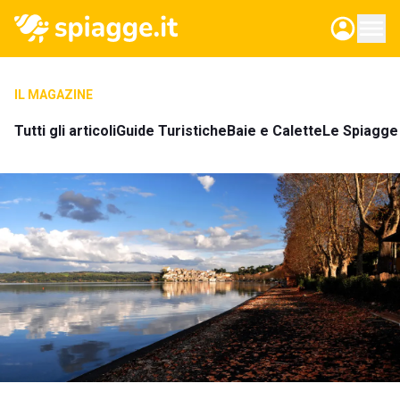
IL MAGAZINE
Tutti gli articoli
Guide Turistiche
Baie e Calette
Le Spiagge 