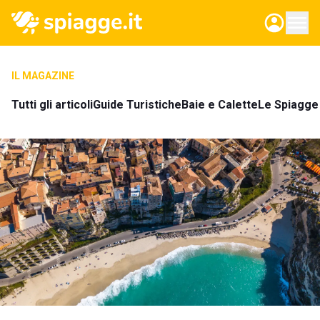
IL MAGAZINE
Tutti gli articoli
Guide Turistiche
Baie e Calette
Le Spiagge 