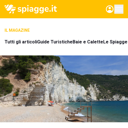
IL MAGAZINE
Tutti gli articoli
Guide Turistiche
Baie e Calette
Le Spiagge 