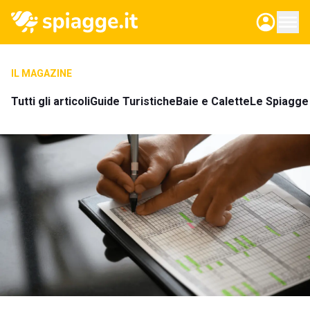
IL MAGAZINE
Tutti gli articoli
Guide Turistiche
Baie e Calette
Le Spiagge 