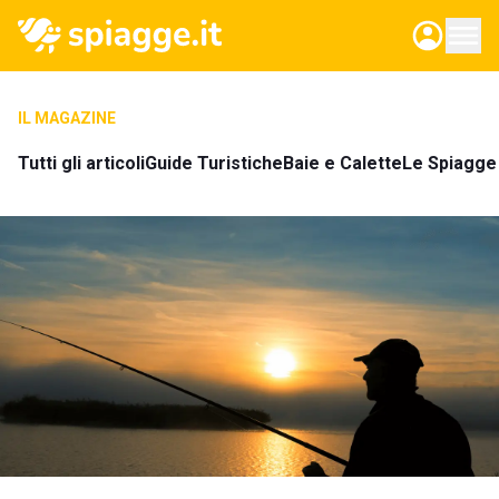
IL MAGAZINE
Tutti gli articoli
Guide Turistiche
Baie e Calette
Le Spiagge 