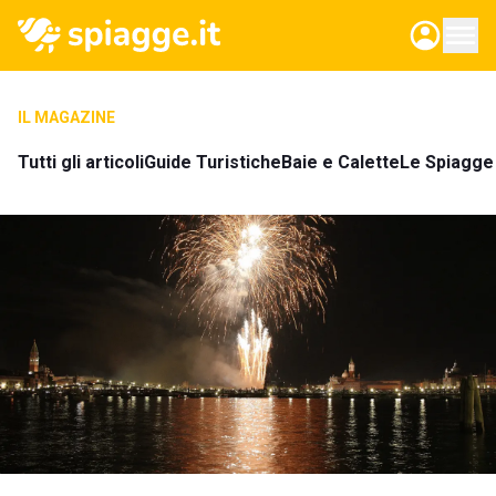
IL MAGAZINE
Tutti gli articoli
Guide Turistiche
Baie e Calette
Le Spiagge 