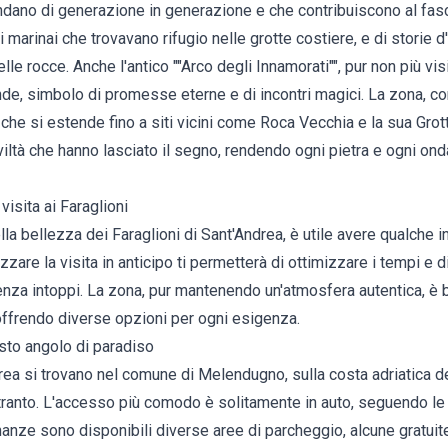
dano di generazione in generazione e che contribuiscono al fas
hi marinai che trovavano rifugio nelle grotte costiere, e di storie 
e rocce. Anche l'antico ""Arco degli Innamorati"", pur non più visib
de, simbolo di promesse eterne e di incontri magici. La zona, co
 che si estende fino a siti vicini come Roca Vecchia e la sua Grot
iviltà che hanno lasciato il segno, rendendo ogni pietra e ogni ond
visita ai Faraglioni
a bellezza dei Faraglioni di Sant'Andrea, è utile avere qualche i
zzare la visita in anticipo ti permetterà di ottimizzare i tempi e 
nza intoppi. La zona, pur mantenendo un'atmosfera autentica, è 
, offrendo diverse opzioni per ogni esigenza.
to angolo di paradiso
drea si trovano nel comune di Melendugno, sulla costa adriatica d
ranto. L'accesso più comodo è solitamente in auto, seguendo le 
nanze sono disponibili diverse aree di parcheggio, alcune gratuit