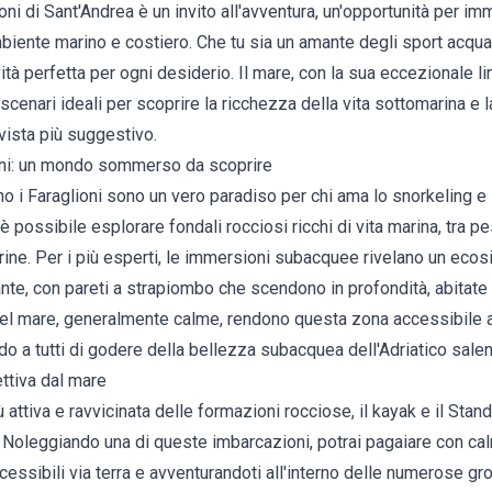
oni di Sant'Andrea è un invito all'avventura, un'opportunità per im
iente marino e costiero. Che tu sia un amante degli sport acquat
tività perfetta per ogni desiderio. Il mare, con la sua eccezionale l
scenari ideali per scoprire la ricchezza della vita sottomarina e 
vista più suggestivo.
ni: un mondo sommerso da scoprire
o i Faraglioni sono un vero paradiso per chi ama lo snorkeling e
 possibile esplorare fondali rocciosi ricchi di vita marina, tra pe
rine. Per i più esperti, le immersioni subacquee rivelano un eco
te, con pareti a strapiombo che scendono in profondità, abitate
el mare, generalmente calme, rendono questa zona accessibile a d
 a tutti di godere della bellezza subacquea dell'Adriatico salen
ttiva dal mare
 attiva e ravvicinata delle formazioni rocciose, il kayak e il Sta
. Noleggiando una di queste imbarcazioni, potrai pagaiare con cal
essibili via terra e avventurandoti all'interno delle numerose gr