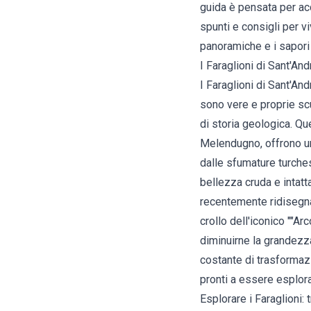
guida è pensata per acc
spunti e consigli per v
panoramiche e i sapori 
I Faraglioni di Sant'An
I Faraglioni di Sant'An
sono vere e proprie sc
di storia geologica. Q
Melendugno, offrono uno
dalle sfumature turches
bellezza cruda e intatta
recentemente ridisegnat
crollo dell'iconico ""Ar
diminuirne la grandezza
costante di trasformazi
pronti a essere esplora
Esplorare i Faraglioni: 