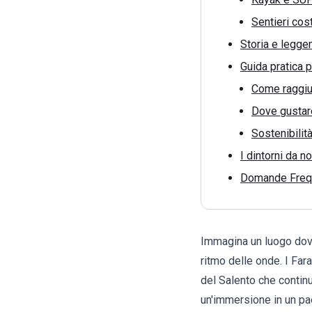
Sentieri cos
Storia e leggen
Guida pratica pe
Come raggiu
Dove gustare
Sostenibilit
I dintorni da n
Domande Freque
Immagina un luogo dove 
ritmo delle onde. I Fara
del Salento che continu
un'immersione in un pa