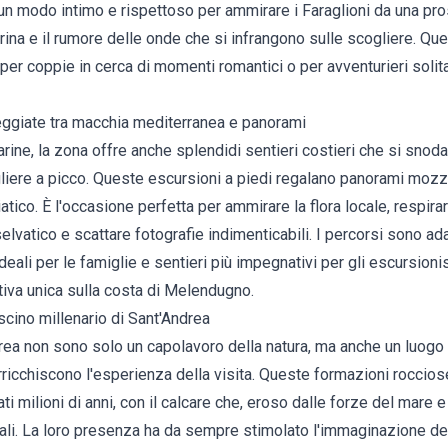
 È un modo intimo e rispettoso per ammirare i Faraglioni da una pro
na e il rumore delle onde che si infrangono sulle scogliere. Ques
per coppie in cerca di momenti romantici o per avventurieri solit
seggiate tra macchia mediterranea e panorami
arine, la zona offre anche splendidi sentieri costieri che si snoda
liere a picco. Queste escursioni a piedi regalano panorami mozza
atico. È l'occasione perfetta per ammirare la flora locale, respirar
elvatico e scattare fotografie indimenticabili. I percorsi sono ada
ideali per le famiglie e sentieri più impegnativi per gli escursionis
tiva unica sulla costa di Melendugno.
ascino millenario di Sant'Andrea
drea non sono solo un capolavoro della natura, ma anche un luogo in
rricchiscono l'esperienza della visita. Queste formazioni rocciose 
i milioni di anni, con il calcare che, eroso dalle forze del mare e
rali. La loro presenza ha da sempre stimolato l'immaginazione deg