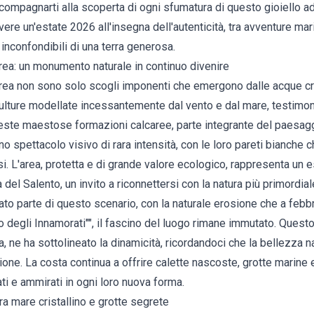
ompagnarti alla scoperta di ogni sfumatura di questo gioiello adr
ivere un'estate 2026 all'insegna dell'autenticità, tra avventure ma
inconfondibili di una terra generosa.
drea: un monumento naturale in continuo divenire
drea non sono solo scogli imponenti che emergono dalle acque cris
ulture modellate incessantemente dal vento e dal mare, testimoni
ueste maestose formazioni calcaree, parte integrante del paesagg
 spettacolo visivo di rara intensità, con le loro pareti bianche c
i. L'area, protetta e di grande valore ecologico, rappresenta un 
 del Salento, un invito a riconnettersi con la natura più primordia
o parte di questo scenario, con la naturale erosione che a febbr
co degli Innamorati"", il fascino del luogo rimane immutato. Questo
, ne ha sottolineato la dinamicità, ricordandoci che la bellezza 
one. La costa continua a offrire calette nascoste, grotte marine 
ti e ammirati in ogni loro nuova forma.
tra mare cristallino e grotte segrete