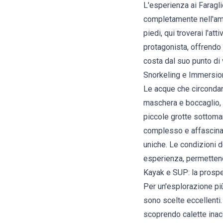
L'esperienza ai Faragli
completamente nell'amb
piedi, qui troverai l'at
protagonista, offrendo 
costa dal suo punto di 
Snorkeling e Immersio
Le acque che circondan
maschera e boccaglio, è
piccole grotte sottoma
complesso e affascinan
uniche. Le condizioni d
esperienza, permettendo
Kayak e SUP: la prospe
Per un'esplorazione più
sono scelte eccellenti
scoprendo calette inacc