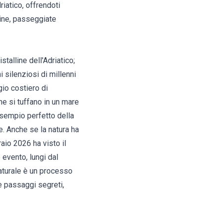
iatico, offrendoti
rine, passeggiate
talline dell'Adriatico;
 silenziosi di millenni
io costiero di
he si tuffano in un mare
esempio perfetto della
le. Anche se la natura ha
aio 2026 ha visto il
 evento, lungi dal
naturale è un processo
e passaggi segreti,