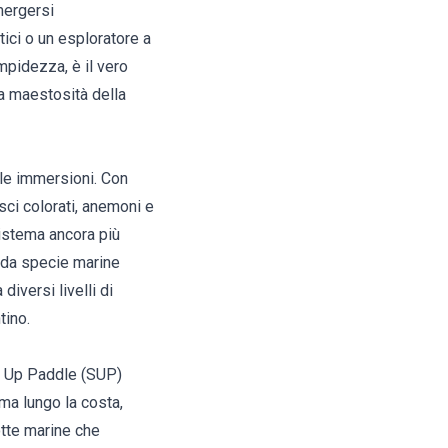
mergersi
ici o un esploratore a
impidezza, è il vero
la maestosità della
 le immersioni. Con
sci colorati, anemoni e
sistema ancora più
 da specie marine
iversi livelli di
tino.
nd Up Paddle (SUP)
ma lungo la costa,
otte marine che