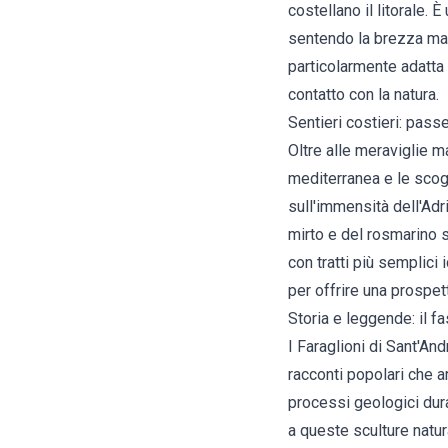
costellano il litorale.
sentendo la brezza mari
particolarmente adatta 
contatto con la natura.
Sentieri costieri: pas
Oltre alle meraviglie m
mediterranea e le scog
sull'immensità dell'Adri
mirto e del rosmarino s
con tratti più semplici 
per offrire una prospet
Storia e leggende: il f
I Faraglioni di Sant'An
racconti popolari che a
processi geologici durat
a queste sculture natu