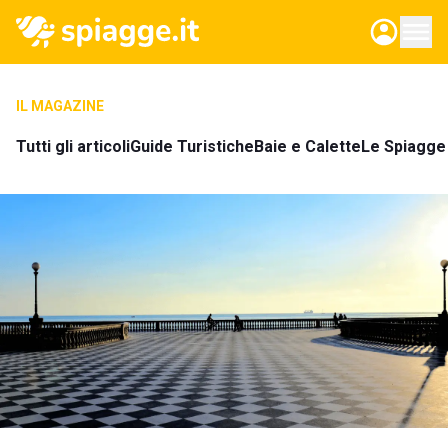
IL MAGAZINE
Tutti gli articoli
Guide Turistiche
Baie e Calette
Le Spiagge 