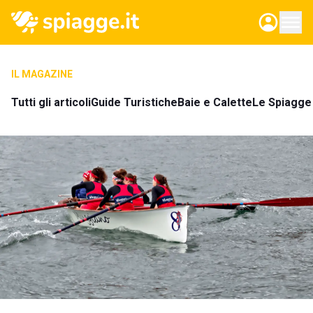
IL MAGAZINE
Tutti gli articoli
Guide Turistiche
Baie e Calette
Le Spiagge 