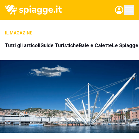
IL MAGAZINE
Tutti gli articoli
Guide Turistiche
Baie e Calette
Le Spiagge 