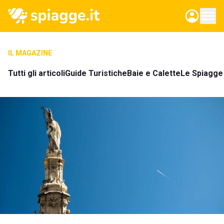
IL MAGAZINE
Tutti gli articoli
Guide Turistiche
Baie e Calette
Le Spiagge 