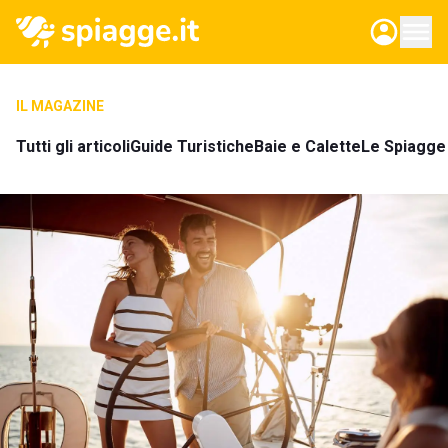
IL MAGAZINE
Tutti gli articoli
Guide Turistiche
Baie e Calette
Le Spiagge 