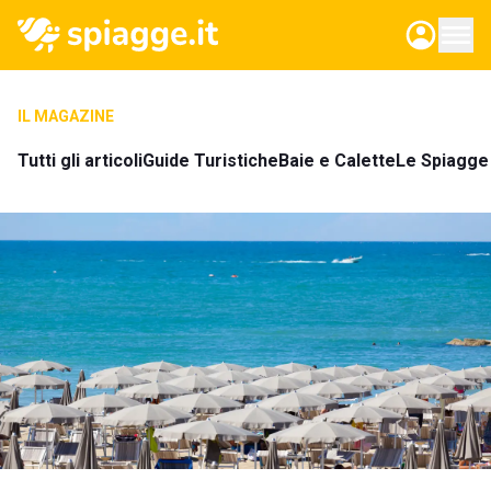
IL MAGAZINE
Tutti gli articoli
Guide Turistiche
Baie e Calette
Le Spiagge 