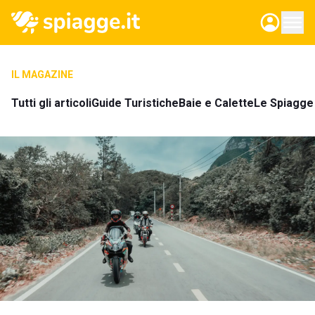
IL MAGAZINE
Tutti gli articoli
Guide Turistiche
Baie e Calette
Le Spiagge 